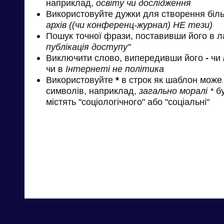
наприклад,
освіту чи дослідження
Використовуйте дужки для створення біль
архів ((чи конференц-журнал) НЕ тези)
Пошук точної фрази, поставивши його в л
публікація доступу"
Виключити слово, випередивши його
-
чи
чи в
Інтернеті не політика
Використовуйте
*
в строк як шаблон може 
символів, наприклад,
загально моралі *
бу
містять "соціологічного" або "соціальні"