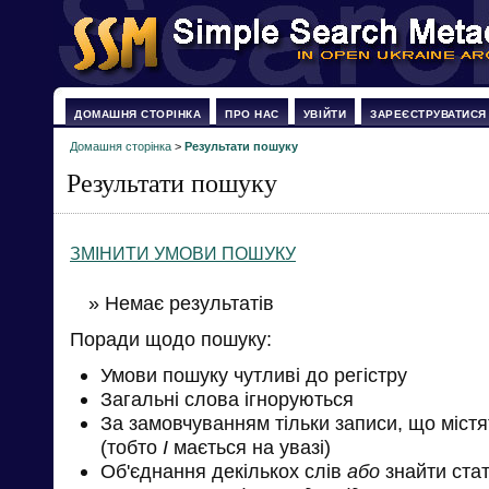
ДОМАШНЯ СТОРІНКА
ПРО НАС
УВІЙТИ
ЗАРЕЄСТРУВАТИСЯ
Домашня сторінка
>
Результати пошуку
Результати пошуку
ЗМІНИТИ УМОВИ ПОШУКУ
» Немає результатів
Поради щодо пошуку:
Умови пошуку чутливі до регістру
Загальні слова ігноруються
За замовчуванням тільки записи, що міст
(тобто
І
мається на увазі)
Об'єднання декількох слів
або
знайти стат