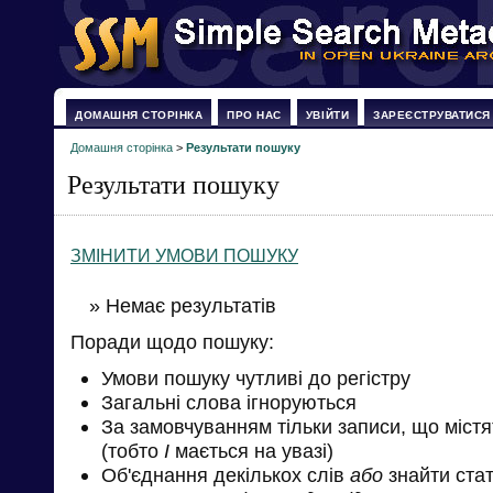
ДОМАШНЯ СТОРІНКА
ПРО НАС
УВІЙТИ
ЗАРЕЄСТРУВАТИСЯ
Домашня сторінка
>
Результати пошуку
Результати пошуку
ЗМІНИТИ УМОВИ ПОШУКУ
» Немає результатів
Поради щодо пошуку:
Умови пошуку чутливі до регістру
Загальні слова ігноруються
За замовчуванням тільки записи, що міст
(тобто
І
мається на увазі)
Об'єднання декількох слів
або
знайти стат