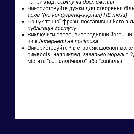
наприклад,
освіту чи дослідження
Використовуйте дужки для створення біль
архів ((чи конференц-журнал) НЕ тези)
Пошук точної фрази, поставивши його в л
публікація доступу"
Виключити слово, випередивши його
-
чи
чи в
Інтернеті не політика
Використовуйте
*
в строк як шаблон може 
символів, наприклад,
загально моралі *
бу
містять "соціологічного" або "соціальні"