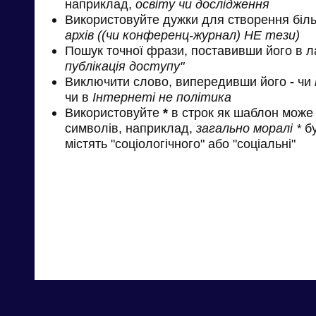
наприклад,
освіту чи дослідження
Використовуйте дужки для створення біль
архів ((чи конференц-журнал) НЕ тези)
Пошук точної фрази, поставивши його в л
публікація доступу"
Виключити слово, випередивши його
-
чи
чи в
Інтернеті не політика
Використовуйте
*
в строк як шаблон може 
символів, наприклад,
загально моралі *
бу
містять "соціологічного" або "соціальні"