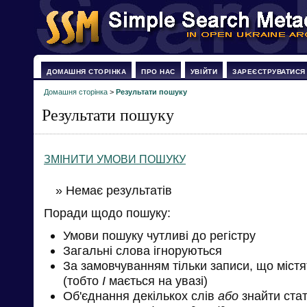
ДОМАШНЯ СТОРІНКА
ПРО НАС
УВІЙТИ
ЗАРЕЄСТРУВАТИСЯ
Домашня сторінка
>
Результати пошуку
Результати пошуку
ЗМІНИТИ УМОВИ ПОШУКУ
» Немає результатів
Поради щодо пошуку:
Умови пошуку чутливі до регістру
Загальні слова ігноруються
За замовчуванням тільки записи, що міст
(тобто
І
мається на увазі)
Об'єднання декількох слів
або
знайти стат