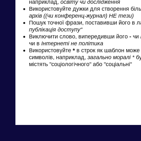
наприклад,
освіту чи дослідження
Використовуйте дужки для створення біль
архів ((чи конференц-журнал) НЕ тези)
Пошук точної фрази, поставивши його в л
публікація доступу"
Виключити слово, випередивши його
-
чи
чи в
Інтернеті не політика
Використовуйте
*
в строк як шаблон може 
символів, наприклад,
загально моралі *
бу
містять "соціологічного" або "соціальні"