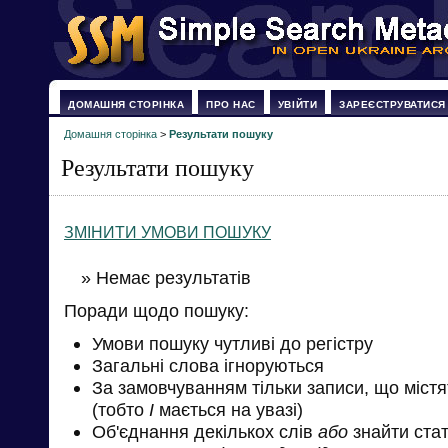
ДОМАШНЯ СТОРІНКА
ПРО НАС
УВІЙТИ
ЗАРЕЄСТРУВАТИСЯ
Домашня сторінка
>
Результати пошуку
Результати пошуку
ЗМІНИТИ УМОВИ ПОШУКУ
» Немає результатів
Поради щодо пошуку:
Умови пошуку чутливі до регістру
Загальні слова ігноруються
За замовчуванням тільки записи, що міст
(тобто
І
мається на увазі)
Об'єднання декількох слів
або
знайти стат