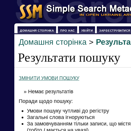
ДОМАШНЯ СТОРІНКА
ПРО НАС
УВІЙТИ
ЗАРЕЄСТРУВАТИСЯ
Домашня сторінка
>
Результ
Результати пошуку
ЗМІНИТИ УМОВИ ПОШУКУ
» Немає результатів
Поради щодо пошуку:
Умови пошуку чутливі до регістру
Загальні слова ігноруються
За замовчуванням тільки записи, що міст
(тобто
І
мається на увазі)