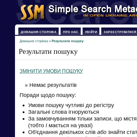
ДОМАШНЯ СТОРІНКА
ПРО НАС
УВІЙТИ
ЗАРЕЄСТРУВАТИСЯ
Домашня сторінка
>
Результати пошуку
Результати пошуку
ЗМІНИТИ УМОВИ ПОШУКУ
» Немає результатів
Поради щодо пошуку:
Умови пошуку чутливі до регістру
Загальні слова ігноруються
За замовчуванням тільки записи, що міст
(тобто
І
мається на увазі)
Об'єднання декількох слів
або
знайти стат