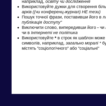
наприклад,
освіту чи дослідження
Використовуйте дужки для створення біль
архів ((чи конференц-журнал) НЕ тези)
Пошук точної фрази, поставивши його в л
публікація доступу"
Виключити слово, випередивши його
-
чи
чи в
Інтернеті не політика
Використовуйте
*
в строк як шаблон може 
символів, наприклад,
загально моралі *
бу
містять "соціологічного" або "соціальні"