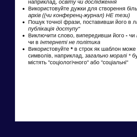
наприклад,
освіту чи дослідження
Використовуйте дужки для створення біль
архів ((чи конференц-журнал) НЕ тези)
Пошук точної фрази, поставивши його в л
публікація доступу"
Виключити слово, випередивши його
-
чи
чи в
Інтернеті не політика
Використовуйте
*
в строк як шаблон може 
символів, наприклад,
загально моралі *
бу
містять "соціологічного" або "соціальні"