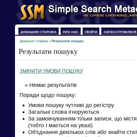
ДОМАШНЯ СТОРІНКА
ПРО НАС
УВІЙТИ
ЗАРЕЄСТРУВАТИСЯ
Домашня сторінка
>
Результати пошуку
Результати пошуку
ЗМІНИТИ УМОВИ ПОШУКУ
» Немає результатів
Поради щодо пошуку:
Умови пошуку чутливі до регістру
Загальні слова ігноруються
За замовчуванням тільки записи, що міст
(тобто
І
мається на увазі)
Об'єднання декількох слів
або
знайти стат