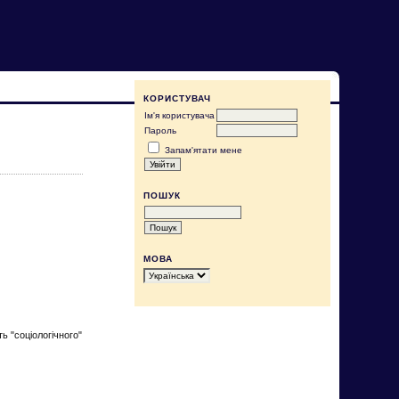
КОРИСТУВАЧ
Ім'я користувача
Пароль
Запам'ятати мене
ПОШУК
МОВА
ь "соціологічного"