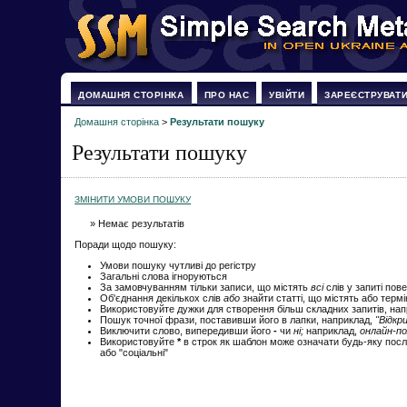
ДОМАШНЯ СТОРІНКА
ПРО НАС
УВІЙТИ
ЗАРЕЄСТРУВАТ
Домашня сторінка
>
Результати пошуку
Результати пошуку
ЗМІНИТИ УМОВИ ПОШУКУ
» Немає результатів
Поради щодо пошуку:
Умови пошуку чутливі до регістру
Загальні слова ігноруються
За замовчуванням тільки записи, що містять
всі
слів у запиті пов
Об'єднання декількох слів
або
знайти статті, що містять або терм
Використовуйте дужки для створення більш складних запитів, на
Пошук точної фрази, поставивши його в лапки, наприклад,
"Відкр
Виключити слово, випередивши його
-
чи
ні;
наприклад,
онлайн-по
Використовуйте
*
в строк як шаблон може означати будь-яку посл
або "соціальні"