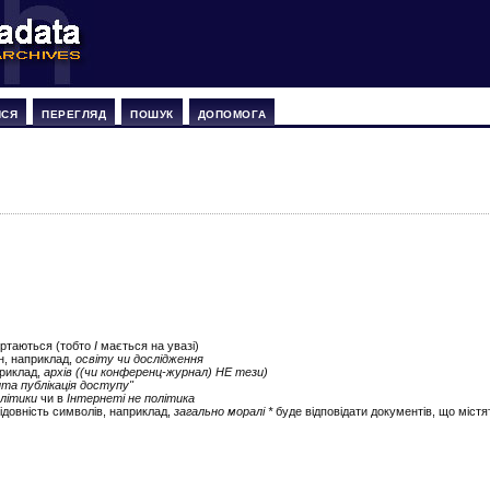
ИСЯ
ПЕРЕГЛЯД
ПОШУК
ДОПОМОГА
ертаються (тобто
І
мається на увазі)
ін, наприклад,
освіту чи дослідження
приклад,
архів ((чи конференц-журнал) НЕ тези)
ита публікація доступу"
літики
чи в
Інтернеті не політика
ідовність символів, наприклад,
загально моралі *
буде відповідати документів, що містят