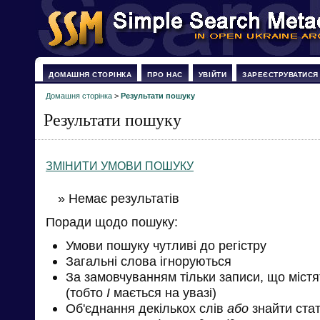
ДОМАШНЯ СТОРІНКА
ПРО НАС
УВІЙТИ
ЗАРЕЄСТРУВАТИСЯ
Домашня сторінка
>
Результати пошуку
Результати пошуку
ЗМІНИТИ УМОВИ ПОШУКУ
» Немає результатів
Поради щодо пошуку:
Умови пошуку чутливі до регістру
Загальні слова ігноруються
За замовчуванням тільки записи, що міст
(тобто
І
мається на увазі)
Об'єднання декількох слів
або
знайти стат