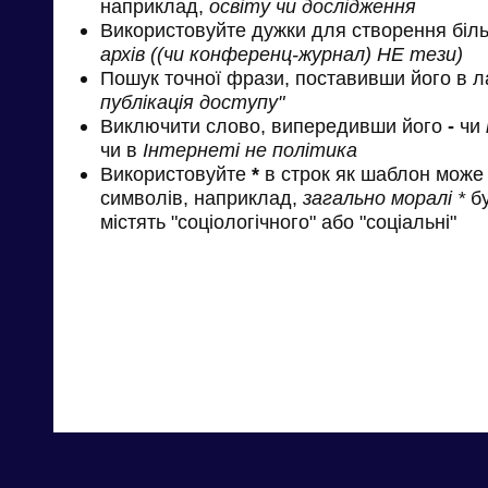
наприклад,
освіту чи дослідження
Використовуйте дужки для створення біль
архів ((чи конференц-журнал) НЕ тези)
Пошук точної фрази, поставивши його в л
публікація доступу"
Виключити слово, випередивши його
-
чи
чи в
Інтернеті не політика
Використовуйте
*
в строк як шаблон може 
символів, наприклад,
загально моралі *
бу
містять "соціологічного" або "соціальні"