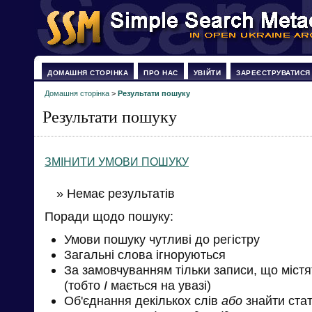
ДОМАШНЯ СТОРІНКА
ПРО НАС
УВІЙТИ
ЗАРЕЄСТРУВАТИСЯ
Домашня сторінка
>
Результати пошуку
Результати пошуку
ЗМІНИТИ УМОВИ ПОШУКУ
» Немає результатів
Поради щодо пошуку:
Умови пошуку чутливі до регістру
Загальні слова ігноруються
За замовчуванням тільки записи, що міст
(тобто
І
мається на увазі)
Об'єднання декількох слів
або
знайти стат