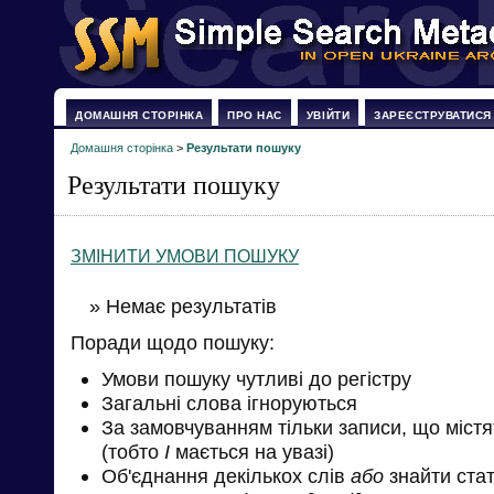
ДОМАШНЯ СТОРІНКА
ПРО НАС
УВІЙТИ
ЗАРЕЄСТРУВАТИСЯ
Домашня сторінка
>
Результати пошуку
Результати пошуку
ЗМІНИТИ УМОВИ ПОШУКУ
» Немає результатів
Поради щодо пошуку:
Умови пошуку чутливі до регістру
Загальні слова ігноруються
За замовчуванням тільки записи, що міст
(тобто
І
мається на увазі)
Об'єднання декількох слів
або
знайти стат