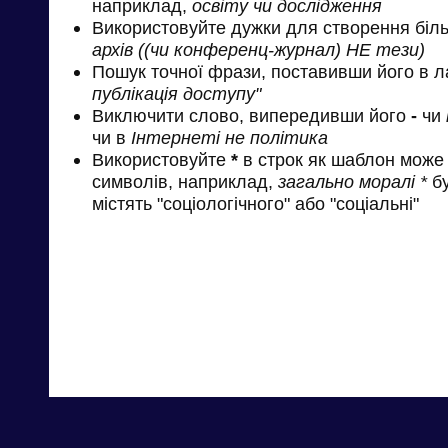
наприклад,
освіту чи дослідження
Використовуйте дужки для створення біль
архів ((чи конференц-журнал) НЕ тези)
Пошук точної фрази, поставивши його в л
публікація доступу"
Виключити слово, випередивши його
-
чи
чи в
Інтернеті не політика
Використовуйте
*
в строк як шаблон може 
символів, наприклад,
загально моралі *
бу
містять "соціологічного" або "соціальні"