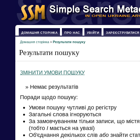
ДОМАШНЯ СТОРІНКА
ПРО НАС
УВІЙТИ
ЗАРЕЄСТРУВАТИСЯ
Домашня сторінка
>
Результати пошуку
Результати пошуку
ЗМІНИТИ УМОВИ ПОШУКУ
» Немає результатів
Поради щодо пошуку:
Умови пошуку чутливі до регістру
Загальні слова ігноруються
За замовчуванням тільки записи, що міст
(тобто
І
мається на увазі)
Об'єднання декількох слів
або
знайти стат