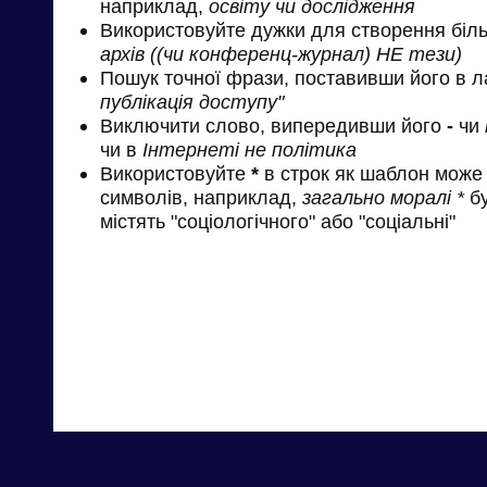
наприклад,
освіту чи дослідження
Використовуйте дужки для створення біль
архів ((чи конференц-журнал) НЕ тези)
Пошук точної фрази, поставивши його в л
публікація доступу"
Виключити слово, випередивши його
-
чи
чи в
Інтернеті не політика
Використовуйте
*
в строк як шаблон може 
символів, наприклад,
загально моралі *
бу
містять "соціологічного" або "соціальні"