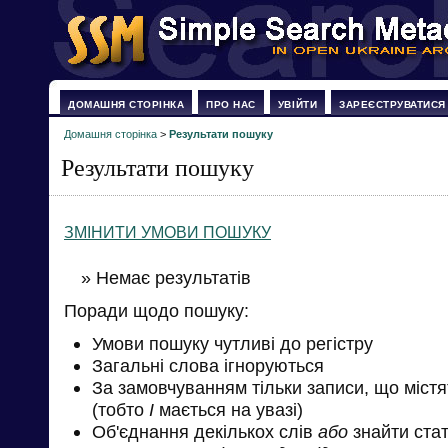
ДОМАШНЯ СТОРІНКА
ПРО НАС
УВІЙТИ
ЗАРЕЄСТРУВАТИСЯ
Домашня сторінка
>
Результати пошуку
Результати пошуку
ЗМІНИТИ УМОВИ ПОШУКУ
» Немає результатів
Поради щодо пошуку:
Умови пошуку чутливі до регістру
Загальні слова ігноруються
За замовчуванням тільки записи, що міст
(тобто
І
мається на увазі)
Об'єднання декількох слів
або
знайти стат