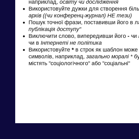
наприклад,
освіту чи дослідження
Використовуйте дужки для створення біль
архів ((чи конференц-журнал) НЕ тези)
Пошук точної фрази, поставивши його в л
публікація доступу"
Виключити слово, випередивши його
-
чи
чи в
Інтернеті не політика
Використовуйте
*
в строк як шаблон може 
символів, наприклад,
загально моралі *
бу
містять "соціологічного" або "соціальні"