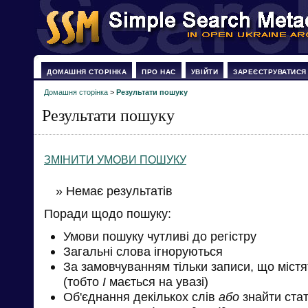
ДОМАШНЯ СТОРІНКА
ПРО НАС
УВІЙТИ
ЗАРЕЄСТРУВАТИСЯ
Домашня сторінка
>
Результати пошуку
Результати пошуку
ЗМІНИТИ УМОВИ ПОШУКУ
» Немає результатів
Поради щодо пошуку:
Умови пошуку чутливі до регістру
Загальні слова ігноруються
За замовчуванням тільки записи, що міст
(тобто
І
мається на увазі)
Об'єднання декількох слів
або
знайти стат