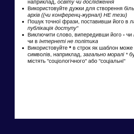
наприклад,
освіту чи дослідження
Використовуйте дужки для створення біль
архів ((чи конференц-журнал) НЕ тези)
Пошук точної фрази, поставивши його в л
публікація доступу"
Виключити слово, випередивши його
-
чи
чи в
Інтернеті не політика
Використовуйте
*
в строк як шаблон може 
символів, наприклад,
загально моралі *
бу
містять "соціологічного" або "соціальні"