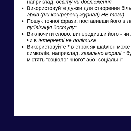
наприклад,
освіту чи дослідження
Використовуйте дужки для створення біль
архів ((чи конференц-журнал) НЕ тези)
Пошук точної фрази, поставивши його в л
публікація доступу"
Виключити слово, випередивши його
-
чи
чи в
Інтернеті не політика
Використовуйте
*
в строк як шаблон може 
символів, наприклад,
загально моралі *
бу
містять "соціологічного" або "соціальні"