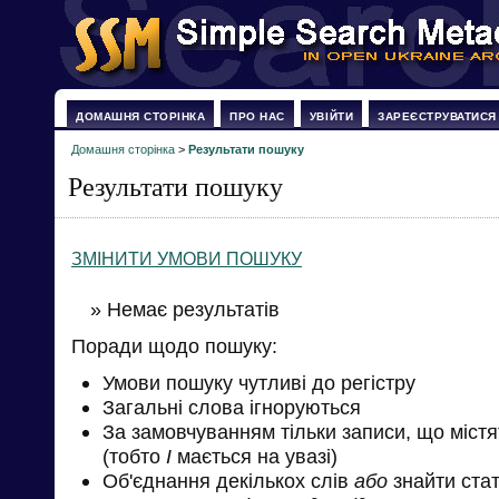
ДОМАШНЯ СТОРІНКА
ПРО НАС
УВІЙТИ
ЗАРЕЄСТРУВАТИСЯ
Домашня сторінка
>
Результати пошуку
Результати пошуку
ЗМІНИТИ УМОВИ ПОШУКУ
» Немає результатів
Поради щодо пошуку:
Умови пошуку чутливі до регістру
Загальні слова ігноруються
За замовчуванням тільки записи, що міст
(тобто
І
мається на увазі)
Об'єднання декількох слів
або
знайти стат