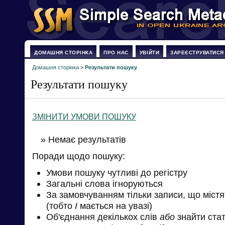
ДОМАШНЯ СТОРІНКА
ПРО НАС
УВІЙТИ
ЗАРЕЄСТРУВАТИСЯ
Домашня сторінка
>
Результати пошуку
Результати пошуку
ЗМІНИТИ УМОВИ ПОШУКУ
» Немає результатів
Поради щодо пошуку:
Умови пошуку чутливі до регістру
Загальні слова ігноруються
За замовчуванням тільки записи, що міст
(тобто
І
мається на увазі)
Об'єднання декількох слів
або
знайти стат