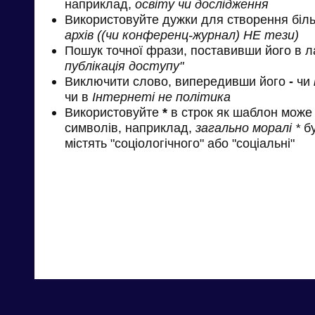
наприклад,
освіту чи дослідження
Використовуйте дужки для створення біль
архів ((чи конференц-журнал) НЕ тези)
Пошук точної фрази, поставивши його в л
публікація доступу"
Виключити слово, випередивши його
-
чи
чи в
Інтернеті не політика
Використовуйте
*
в строк як шаблон може 
символів, наприклад,
загально моралі *
бу
містять "соціологічного" або "соціальні"