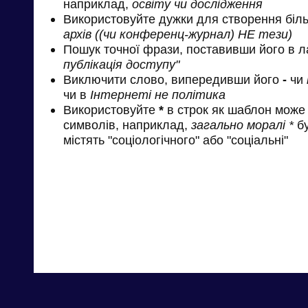
наприклад,
освіту чи дослідження
Використовуйте дужки для створення біль
архів ((чи конференц-журнал) НЕ тези)
Пошук точної фрази, поставивши його в л
публікація доступу"
Виключити слово, випередивши його
-
чи
чи в
Інтернеті не політика
Використовуйте
*
в строк як шаблон може 
символів, наприклад,
загально моралі *
бу
містять "соціологічного" або "соціальні"