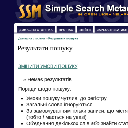
ДОМАШНЯ СТОРІНКА
ПРО НАС
УВІЙТИ
ЗАРЕЄСТРУВАТИСЯ
Домашня сторінка
>
Результати пошуку
Результати пошуку
ЗМІНИТИ УМОВИ ПОШУКУ
» Немає результатів
Поради щодо пошуку:
Умови пошуку чутливі до регістру
Загальні слова ігноруються
За замовчуванням тільки записи, що міст
(тобто
І
мається на увазі)
Об'єднання декількох слів
або
знайти стат