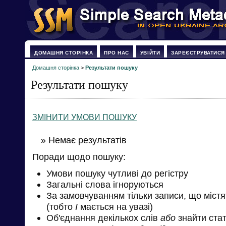
ДОМАШНЯ СТОРІНКА
ПРО НАС
УВІЙТИ
ЗАРЕЄСТРУВАТИСЯ
Домашня сторінка
>
Результати пошуку
Результати пошуку
ЗМІНИТИ УМОВИ ПОШУКУ
» Немає результатів
Поради щодо пошуку:
Умови пошуку чутливі до регістру
Загальні слова ігноруються
За замовчуванням тільки записи, що міст
(тобто
І
мається на увазі)
Об'єднання декількох слів
або
знайти стат