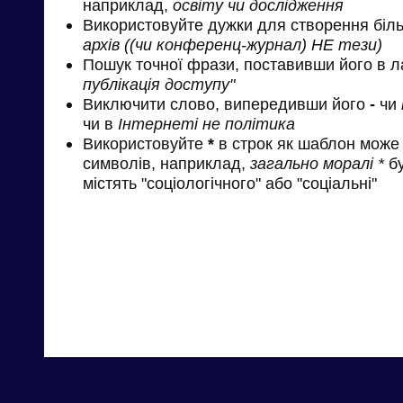
наприклад,
освіту чи дослідження
Використовуйте дужки для створення біль
архів ((чи конференц-журнал) НЕ тези)
Пошук точної фрази, поставивши його в л
публікація доступу"
Виключити слово, випередивши його
-
чи
чи в
Інтернеті не політика
Використовуйте
*
в строк як шаблон може 
символів, наприклад,
загально моралі *
бу
містять "соціологічного" або "соціальні"