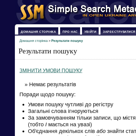
ДОМАШНЯ СТОРІНКА
ПРО НАС
УВІЙТИ
ЗАРЕЄСТРУВАТИСЯ
Домашня сторінка
>
Результати пошуку
Результати пошуку
ЗМІНИТИ УМОВИ ПОШУКУ
» Немає результатів
Поради щодо пошуку:
Умови пошуку чутливі до регістру
Загальні слова ігноруються
За замовчуванням тільки записи, що міст
(тобто
І
мається на увазі)
Об'єднання декількох слів
або
знайти стат