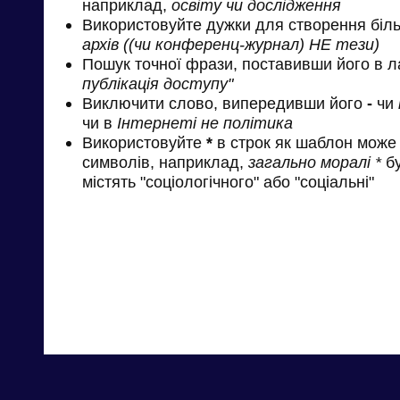
наприклад,
освіту чи дослідження
Використовуйте дужки для створення біль
архів ((чи конференц-журнал) НЕ тези)
Пошук точної фрази, поставивши його в л
публікація доступу"
Виключити слово, випередивши його
-
чи
чи в
Інтернеті не політика
Використовуйте
*
в строк як шаблон може 
символів, наприклад,
загально моралі *
бу
містять "соціологічного" або "соціальні"