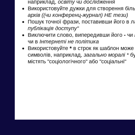
наприклад,
освіту чи дослідження
Використовуйте дужки для створення біль
архів ((чи конференц-журнал) НЕ тези)
Пошук точної фрази, поставивши його в л
публікація доступу"
Виключити слово, випередивши його
-
чи
чи в
Інтернеті не політика
Використовуйте
*
в строк як шаблон може 
символів, наприклад,
загально моралі *
бу
містять "соціологічного" або "соціальні"