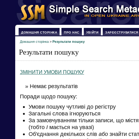
ДОМАШНЯ СТОРІНКА
ПРО НАС
УВІЙТИ
ЗАРЕЄСТРУВАТИСЯ
Домашня сторінка
>
Результати пошуку
Результати пошуку
ЗМІНИТИ УМОВИ ПОШУКУ
» Немає результатів
Поради щодо пошуку:
Умови пошуку чутливі до регістру
Загальні слова ігноруються
За замовчуванням тільки записи, що міст
(тобто
І
мається на увазі)
Об'єднання декількох слів
або
знайти стат