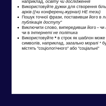
наприклад,
освіту чи дослідження
Використовуйте дужки для створення біль
архів ((чи конференц-журнал) НЕ тези)
Пошук точної фрази, поставивши його в л
публікація доступу"
Виключити слово, випередивши його
-
чи
чи в
Інтернеті не політика
Використовуйте
*
в строк як шаблон може 
символів, наприклад,
загально моралі *
бу
містять "соціологічного" або "соціальні"