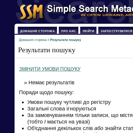
ДОМАШНЯ СТОРІНКА
ПРО НАС
УВІЙТИ
ЗАРЕЄСТРУВАТИСЯ
Домашня сторінка
>
Результати пошуку
Результати пошуку
ЗМІНИТИ УМОВИ ПОШУКУ
» Немає результатів
Поради щодо пошуку:
Умови пошуку чутливі до регістру
Загальні слова ігноруються
За замовчуванням тільки записи, що міст
(тобто
І
мається на увазі)
Об'єднання декількох слів
або
знайти стат