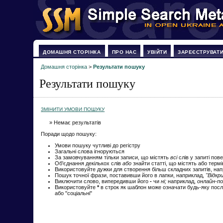
ДОМАШНЯ СТОРІНКА
ПРО НАС
УВІЙТИ
ЗАРЕЄСТРУВАТ
Домашня сторінка
>
Результати пошуку
Результати пошуку
ЗМІНИТИ УМОВИ ПОШУКУ
» Немає результатів
Поради щодо пошуку:
Умови пошуку чутливі до регістру
Загальні слова ігноруються
За замовчуванням тільки записи, що містять
всі
слів у запиті пов
Об'єднання декількох слів
або
знайти статті, що містять або терм
Використовуйте дужки для створення більш складних запитів, на
Пошук точної фрази, поставивши його в лапки, наприклад,
"Відкр
Виключити слово, випередивши його
-
чи
ні;
наприклад,
онлайн-по
Використовуйте
*
в строк як шаблон може означати будь-яку посл
або "соціальні"