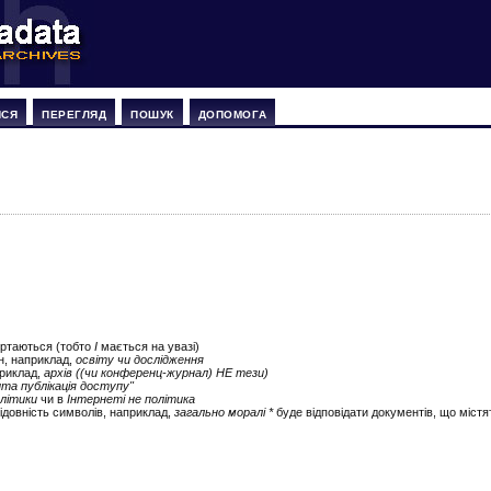
ИСЯ
ПЕРЕГЛЯД
ПОШУК
ДОПОМОГА
ертаються (тобто
І
мається на увазі)
ін, наприклад,
освіту чи дослідження
приклад,
архів ((чи конференц-журнал) НЕ тези)
ита публікація доступу"
літики
чи в
Інтернеті не політика
ідовність символів, наприклад,
загально моралі *
буде відповідати документів, що містят