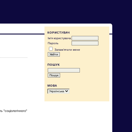
КОРИСТУВАЧ
Ім'я користувача
Пароль
Запам'ятати мене
ПОШУК
МОВА
ь "соціологічного"