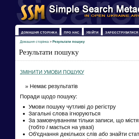
ДОМАШНЯ СТОРІНКА
ПРО НАС
УВІЙТИ
ЗАРЕЄСТРУВАТИСЯ
Домашня сторінка
>
Результати пошуку
Результати пошуку
ЗМІНИТИ УМОВИ ПОШУКУ
» Немає результатів
Поради щодо пошуку:
Умови пошуку чутливі до регістру
Загальні слова ігноруються
За замовчуванням тільки записи, що міст
(тобто
І
мається на увазі)
Об'єднання декількох слів
або
знайти стат