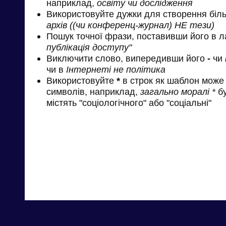
наприклад,
освіту чи дослідження
Використовуйте дужки для створення біль
архів ((чи конференц-журнал) НЕ тези)
Пошук точної фрази, поставивши його в л
публікація доступу"
Виключити слово, випередивши його
-
чи
чи в
Інтернеті не політика
Використовуйте
*
в строк як шаблон може 
символів, наприклад,
загально моралі *
бу
містять "соціологічного" або "соціальні"