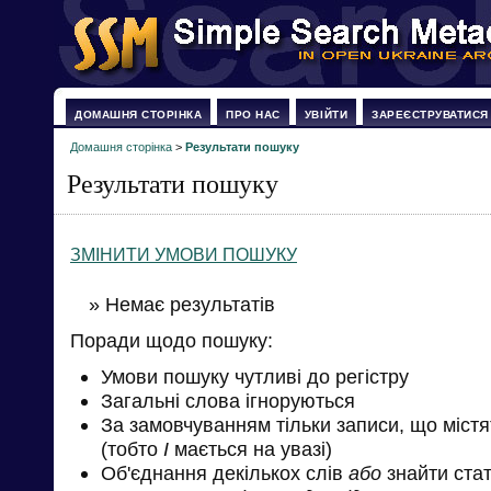
ДОМАШНЯ СТОРІНКА
ПРО НАС
УВІЙТИ
ЗАРЕЄСТРУВАТИСЯ
Домашня сторінка
>
Результати пошуку
Результати пошуку
ЗМІНИТИ УМОВИ ПОШУКУ
» Немає результатів
Поради щодо пошуку:
Умови пошуку чутливі до регістру
Загальні слова ігноруються
За замовчуванням тільки записи, що міст
(тобто
І
мається на увазі)
Об'єднання декількох слів
або
знайти стат