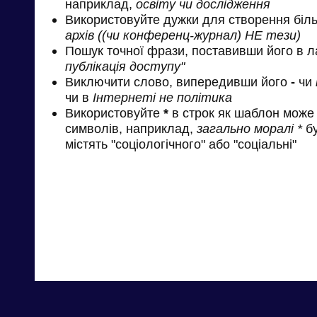
наприклад,
освіту чи дослідження
Використовуйте дужки для створення біль
архів ((чи конференц-журнал) НЕ тези)
Пошук точної фрази, поставивши його в л
публікація доступу"
Виключити слово, випередивши його
-
чи
чи в
Інтернеті не політика
Використовуйте
*
в строк як шаблон може 
символів, наприклад,
загально моралі *
бу
містять "соціологічного" або "соціальні"