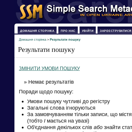
ДОМАШНЯ СТОРІНКА
ПРО НАС
УВІЙТИ
ЗАРЕЄСТРУВАТИСЯ
Домашня сторінка
>
Результати пошуку
Результати пошуку
ЗМІНИТИ УМОВИ ПОШУКУ
» Немає результатів
Поради щодо пошуку:
Умови пошуку чутливі до регістру
Загальні слова ігноруються
За замовчуванням тільки записи, що міст
(тобто
І
мається на увазі)
Об'єднання декількох слів
або
знайти стат