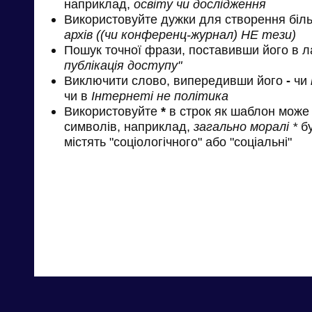
наприклад,
освіту чи дослідження
Використовуйте дужки для створення біль
архів ((чи конференц-журнал) НЕ тези)
Пошук точної фрази, поставивши його в л
публікація доступу"
Виключити слово, випередивши його
-
чи
чи в
Інтернеті не політика
Використовуйте
*
в строк як шаблон може 
символів, наприклад,
загально моралі *
бу
містять "соціологічного" або "соціальні"