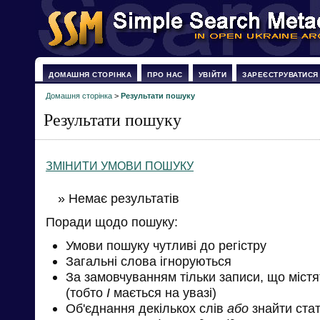
ДОМАШНЯ СТОРІНКА
ПРО НАС
УВІЙТИ
ЗАРЕЄСТРУВАТИСЯ
Домашня сторінка
>
Результати пошуку
Результати пошуку
ЗМІНИТИ УМОВИ ПОШУКУ
» Немає результатів
Поради щодо пошуку:
Умови пошуку чутливі до регістру
Загальні слова ігноруються
За замовчуванням тільки записи, що міст
(тобто
І
мається на увазі)
Об'єднання декількох слів
або
знайти стат