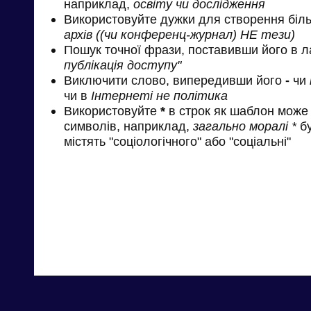
наприклад,
освіту чи дослідження
Використовуйте дужки для створення біль
архів ((чи конференц-журнал) НЕ тези)
Пошук точної фрази, поставивши його в л
публікація доступу"
Виключити слово, випередивши його
-
чи
чи в
Інтернеті не політика
Використовуйте
*
в строк як шаблон може 
символів, наприклад,
загально моралі *
бу
містять "соціологічного" або "соціальні"