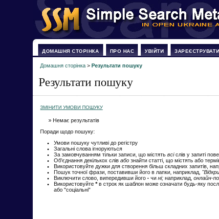
ДОМАШНЯ СТОРІНКА
ПРО НАС
УВІЙТИ
ЗАРЕЄСТРУВАТ
Домашня сторінка
>
Результати пошуку
Результати пошуку
ЗМІНИТИ УМОВИ ПОШУКУ
» Немає результатів
Поради щодо пошуку:
Умови пошуку чутливі до регістру
Загальні слова ігноруються
За замовчуванням тільки записи, що містять
всі
слів у запиті пов
Об'єднання декількох слів
або
знайти статті, що містять або терм
Використовуйте дужки для створення більш складних запитів, на
Пошук точної фрази, поставивши його в лапки, наприклад,
"Відкр
Виключити слово, випередивши його
-
чи
ні;
наприклад,
онлайн-по
Використовуйте
*
в строк як шаблон може означати будь-яку посл
або "соціальні"