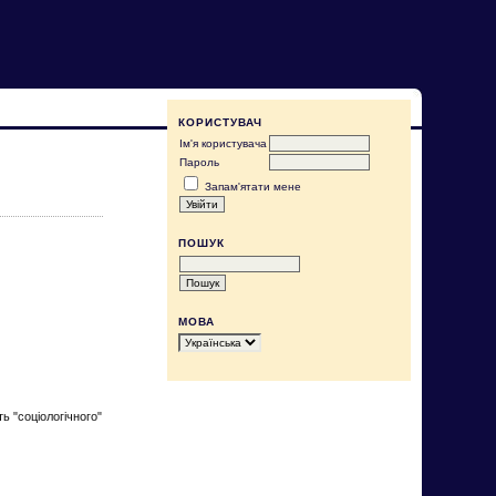
КОРИСТУВАЧ
Ім'я користувача
Пароль
Запам'ятати мене
ПОШУК
МОВА
ь "соціологічного"