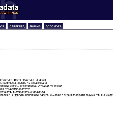
ИСЯ
ПЕРЕГЛЯД
ПОШУК
ДОПОМОГА
ертаються (тобто
І
мається на увазі)
ін, наприклад,
освіту чи дослідження
приклад,
архів ((чи конференц-журнал) НЕ тези)
ита публікація доступу"
літики
чи в
Інтернеті не політика
ідовність символів, наприклад,
загально моралі *
буде відповідати документів, що містят