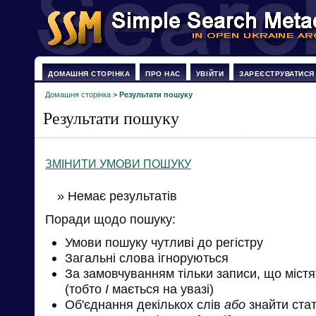
ДОМАШНЯ СТОРІНКА
ПРО НАС
УВІЙТИ
ЗАРЕЄСТРУВАТИСЯ
Домашня сторінка
>
Результати пошуку
Результати пошуку
ЗМІНИТИ УМОВИ ПОШУКУ
» Немає результатів
Поради щодо пошуку:
Умови пошуку чутливі до регістру
Загальні слова ігноруються
За замовчуванням тільки записи, що міст
(тобто
І
мається на увазі)
Об'єднання декількох слів
або
знайти стат