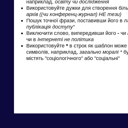
наприклад,
освіту чи дослідження
Використовуйте дужки для створення біль
архів ((чи конференц-журнал) НЕ тези)
Пошук точної фрази, поставивши його в л
публікація доступу"
Виключити слово, випередивши його
-
чи
чи в
Інтернеті не політика
Використовуйте
*
в строк як шаблон може 
символів, наприклад,
загально моралі *
бу
містять "соціологічного" або "соціальні"