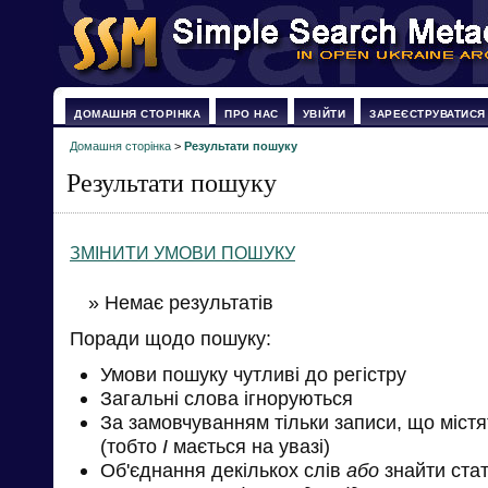
ДОМАШНЯ СТОРІНКА
ПРО НАС
УВІЙТИ
ЗАРЕЄСТРУВАТИСЯ
Домашня сторінка
>
Результати пошуку
Результати пошуку
ЗМІНИТИ УМОВИ ПОШУКУ
» Немає результатів
Поради щодо пошуку:
Умови пошуку чутливі до регістру
Загальні слова ігноруються
За замовчуванням тільки записи, що міст
(тобто
І
мається на увазі)
Об'єднання декількох слів
або
знайти стат