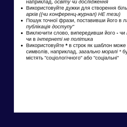
наприклад,
освіту чи дослідження
Використовуйте дужки для створення біль
архів ((чи конференц-журнал) НЕ тези)
Пошук точної фрази, поставивши його в л
публікація доступу"
Виключити слово, випередивши його
-
чи
чи в
Інтернеті не політика
Використовуйте
*
в строк як шаблон може 
символів, наприклад,
загально моралі *
бу
містять "соціологічного" або "соціальні"