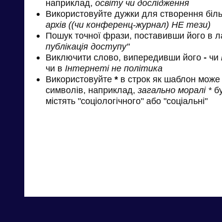
наприклад,
освіту чи дослідження
Використовуйте дужки для створення біль
архів ((чи конференц-журнал) НЕ тези)
Пошук точної фрази, поставивши його в л
публікація доступу"
Виключити слово, випередивши його
-
чи
чи в
Інтернеті не політика
Використовуйте
*
в строк як шаблон може 
символів, наприклад,
загально моралі *
бу
містять "соціологічного" або "соціальні"