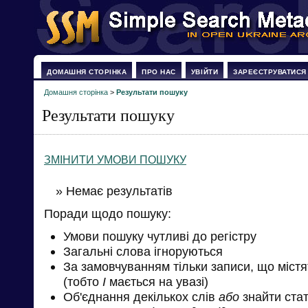
ДОМАШНЯ СТОРІНКА
ПРО НАС
УВІЙТИ
ЗАРЕЄСТРУВАТИСЯ
Домашня сторінка
>
Результати пошуку
Результати пошуку
ЗМІНИТИ УМОВИ ПОШУКУ
» Немає результатів
Поради щодо пошуку:
Умови пошуку чутливі до регістру
Загальні слова ігноруються
За замовчуванням тільки записи, що міст
(тобто
І
мається на увазі)
Об'єднання декількох слів
або
знайти стат