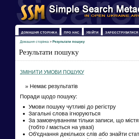
ДОМАШНЯ СТОРІНКА
ПРО НАС
УВІЙТИ
ЗАРЕЄСТРУВАТИСЯ
Домашня сторінка
>
Результати пошуку
Результати пошуку
ЗМІНИТИ УМОВИ ПОШУКУ
» Немає результатів
Поради щодо пошуку:
Умови пошуку чутливі до регістру
Загальні слова ігноруються
За замовчуванням тільки записи, що міст
(тобто
І
мається на увазі)
Об'єднання декількох слів
або
знайти стат