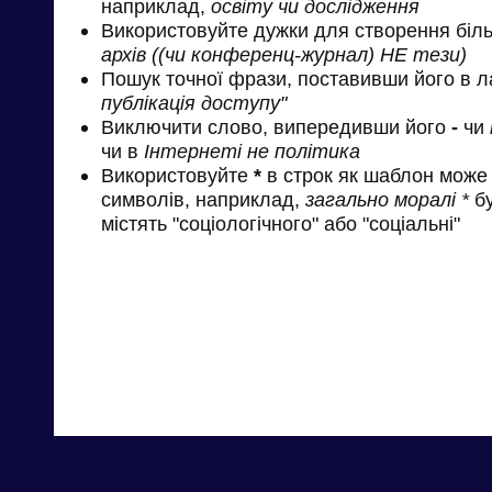
наприклад,
освіту чи дослідження
Використовуйте дужки для створення біль
архів ((чи конференц-журнал) НЕ тези)
Пошук точної фрази, поставивши його в л
публікація доступу"
Виключити слово, випередивши його
-
чи
чи в
Інтернеті не політика
Використовуйте
*
в строк як шаблон може 
символів, наприклад,
загально моралі *
бу
містять "соціологічного" або "соціальні"