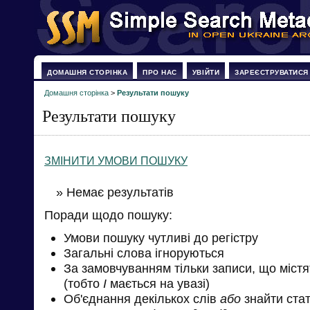
ДОМАШНЯ СТОРІНКА
ПРО НАС
УВІЙТИ
ЗАРЕЄСТРУВАТИСЯ
Домашня сторінка
>
Результати пошуку
Результати пошуку
ЗМІНИТИ УМОВИ ПОШУКУ
» Немає результатів
Поради щодо пошуку:
Умови пошуку чутливі до регістру
Загальні слова ігноруються
За замовчуванням тільки записи, що міст
(тобто
І
мається на увазі)
Об'єднання декількох слів
або
знайти стат