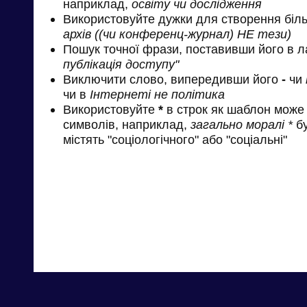
наприклад,
освіту чи дослідження
Використовуйте дужки для створення біль
архів ((чи конференц-журнал) НЕ тези)
Пошук точної фрази, поставивши його в л
публікація доступу"
Виключити слово, випередивши його
-
чи
чи в
Інтернеті не політика
Використовуйте
*
в строк як шаблон може 
символів, наприклад,
загально моралі *
бу
містять "соціологічного" або "соціальні"