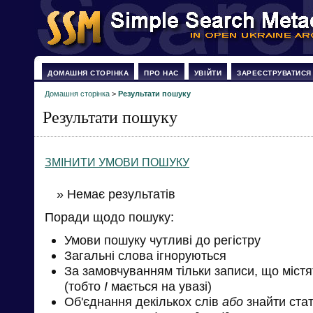
ДОМАШНЯ СТОРІНКА
ПРО НАС
УВІЙТИ
ЗАРЕЄСТРУВАТИСЯ
Домашня сторінка
>
Результати пошуку
Результати пошуку
ЗМІНИТИ УМОВИ ПОШУКУ
» Немає результатів
Поради щодо пошуку:
Умови пошуку чутливі до регістру
Загальні слова ігноруються
За замовчуванням тільки записи, що міст
(тобто
І
мається на увазі)
Об'єднання декількох слів
або
знайти стат