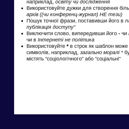
наприклад,
освіту чи дослідження
Використовуйте дужки для створення біль
архів ((чи конференц-журнал) НЕ тези)
Пошук точної фрази, поставивши його в л
публікація доступу"
Виключити слово, випередивши його
-
чи
чи в
Інтернеті не політика
Використовуйте
*
в строк як шаблон може 
символів, наприклад,
загально моралі *
бу
містять "соціологічного" або "соціальні"