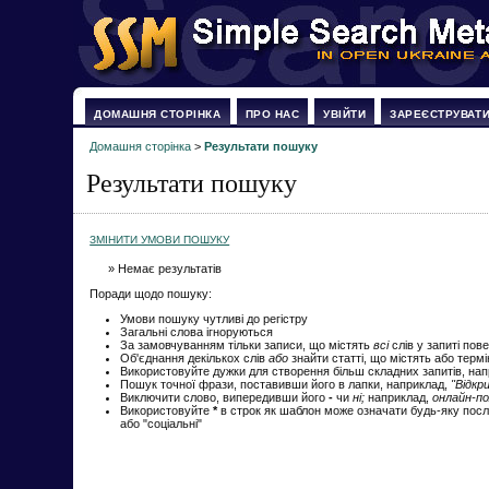
ДОМАШНЯ СТОРІНКА
ПРО НАС
УВІЙТИ
ЗАРЕЄСТРУВАТ
Домашня сторінка
>
Результати пошуку
Результати пошуку
ЗМІНИТИ УМОВИ ПОШУКУ
» Немає результатів
Поради щодо пошуку:
Умови пошуку чутливі до регістру
Загальні слова ігноруються
За замовчуванням тільки записи, що містять
всі
слів у запиті пов
Об'єднання декількох слів
або
знайти статті, що містять або терм
Використовуйте дужки для створення більш складних запитів, на
Пошук точної фрази, поставивши його в лапки, наприклад,
"Відкр
Виключити слово, випередивши його
-
чи
ні;
наприклад,
онлайн-по
Використовуйте
*
в строк як шаблон може означати будь-яку посл
або "соціальні"