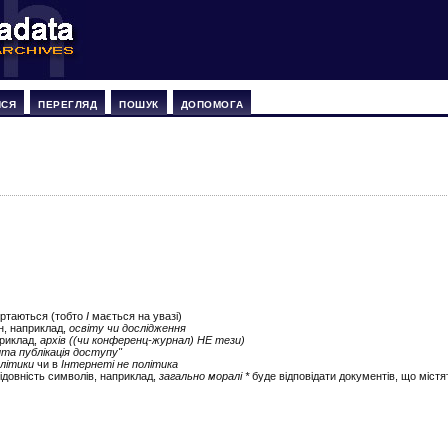
ИСЯ
ПЕРЕГЛЯД
ПОШУК
ДОПОМОГА
ертаються (тобто
І
мається на увазі)
ін, наприклад,
освіту чи дослідження
приклад,
архів ((чи конференц-журнал) НЕ тези)
ита публікація доступу"
літики
чи в
Інтернеті не політика
ідовність символів, наприклад,
загально моралі *
буде відповідати документів, що містят