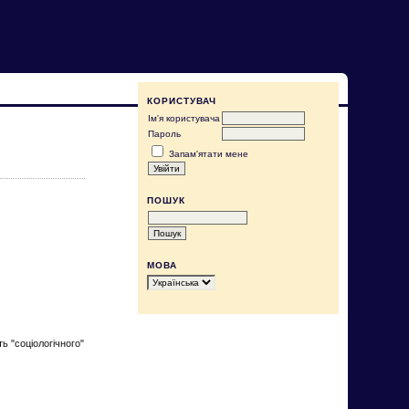
КОРИСТУВАЧ
Ім'я користувача
Пароль
Запам'ятати мене
ПОШУК
МОВА
ь "соціологічного"