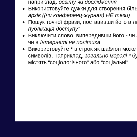
наприклад,
освіту чи дослідження
Використовуйте дужки для створення біль
архів ((чи конференц-журнал) НЕ тези)
Пошук точної фрази, поставивши його в л
публікація доступу"
Виключити слово, випередивши його
-
чи
чи в
Інтернеті не політика
Використовуйте
*
в строк як шаблон може 
символів, наприклад,
загально моралі *
бу
містять "соціологічного" або "соціальні"