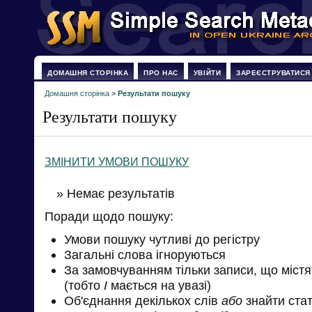
ДОМАШНЯ СТОРІНКА
ПРО НАС
УВІЙТИ
ЗАРЕЄСТРУВАТИСЯ
Домашня сторінка
>
Результати пошуку
Результати пошуку
ЗМІНИТИ УМОВИ ПОШУКУ
» Немає результатів
Поради щодо пошуку:
Умови пошуку чутливі до регістру
Загальні слова ігноруються
За замовчуванням тільки записи, що міст
(тобто
І
мається на увазі)
Об'єднання декількох слів
або
знайти стат