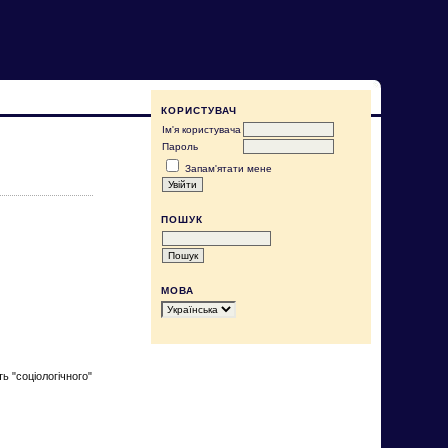
КОРИСТУВАЧ
Ім'я користувача
Пароль
Запам'ятати мене
ПОШУК
МОВА
ь "соціологічного"