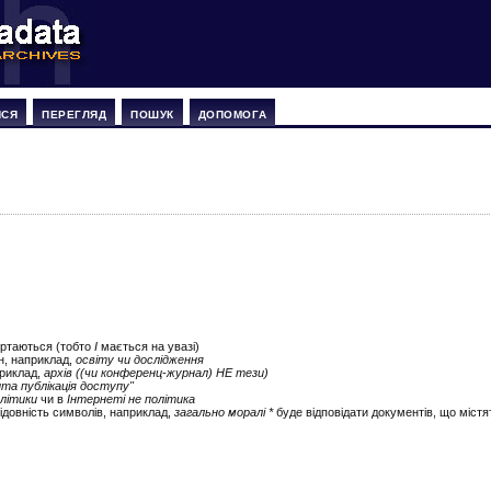
ИСЯ
ПЕРЕГЛЯД
ПОШУК
ДОПОМОГА
ертаються (тобто
І
мається на увазі)
ін, наприклад,
освіту чи дослідження
приклад,
архів ((чи конференц-журнал) НЕ тези)
ита публікація доступу"
літики
чи в
Інтернеті не політика
ідовність символів, наприклад,
загально моралі *
буде відповідати документів, що містят