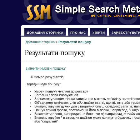
ДОМАШНЯ СТОРІНКА
ПРО НАС
УВІЙТИ
ЗАРЕЄСТРУВАТ
Домашня сторінка
>
Результати пошуку
Результати пошуку
ЗМІНИТИ УМОВИ ПОШУКУ
» Немає результатів
Поради щодо пошуку:
Умови пошуку чутливі до регістру
Загальні слова ігноруються
За замовчуванням тільки записи, що містять
всі
слів у запиті пов
Об'єднання декількох слів
або
знайти статті, що містять або терм
Використовуйте дужки для створення більш складних запитів, на
Пошук точної фрази, поставивши його в лапки, наприклад,
"Відкр
Виключити слово, випередивши його
-
чи
ні;
наприклад,
онлайн-по
Використовуйте
*
в строк як шаблон може означати будь-яку посл
або "соціальні"