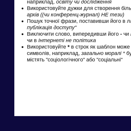
наприклад,
освіту чи дослідження
Використовуйте дужки для створення біль
архів ((чи конференц-журнал) НЕ тези)
Пошук точної фрази, поставивши його в л
публікація доступу"
Виключити слово, випередивши його
-
чи
чи в
Інтернеті не політика
Використовуйте
*
в строк як шаблон може 
символів, наприклад,
загально моралі *
бу
містять "соціологічного" або "соціальні"