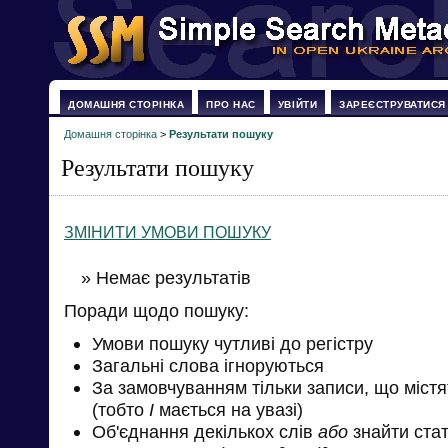
ДОМАШНЯ СТОРІНКА
ПРО НАС
УВІЙТИ
ЗАРЕЄСТРУВАТИСЯ
Домашня сторінка
>
Результати пошуку
Результати пошуку
ЗМІНИТИ УМОВИ ПОШУКУ
» Немає результатів
Поради щодо пошуку:
Умови пошуку чутливі до регістру
Загальні слова ігноруються
За замовчуванням тільки записи, що міст
(тобто
І
мається на увазі)
Об'єднання декількох слів
або
знайти стат