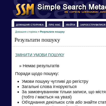
ДОМАШНЯ СТОРІНКА
ПРО НАС
УВІЙТИ
ЗАРЕЄСТРУВАТИСЯ
Домашня сторінка
>
Результати пошуку
Результати пошуку
ЗМІНИТИ УМОВИ ПОШУКУ
» Немає результатів
Поради щодо пошуку:
Умови пошуку чутливі до регістру
Загальні слова ігноруються
За замовчуванням тільки записи, що міст
(тобто
І
мається на увазі)
Об'єднання декількох слів
або
знайти стат