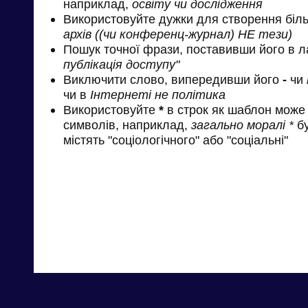
наприклад,
освіту чи дослідження
Використовуйте дужки для створення біль
архів ((чи конференц-журнал) НЕ тези)
Пошук точної фрази, поставивши його в л
публікація доступу"
Виключити слово, випередивши його
-
чи
чи в
Інтернеті не політика
Використовуйте
*
в строк як шаблон може 
символів, наприклад,
загально моралі *
бу
містять "соціологічного" або "соціальні"