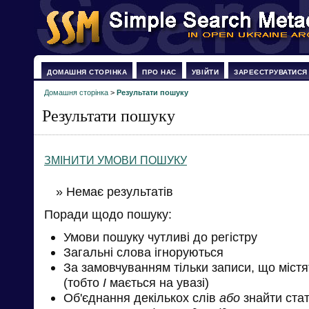
ДОМАШНЯ СТОРІНКА
ПРО НАС
УВІЙТИ
ЗАРЕЄСТРУВАТИСЯ
Домашня сторінка
>
Результати пошуку
Результати пошуку
ЗМІНИТИ УМОВИ ПОШУКУ
» Немає результатів
Поради щодо пошуку:
Умови пошуку чутливі до регістру
Загальні слова ігноруються
За замовчуванням тільки записи, що міст
(тобто
І
мається на увазі)
Об'єднання декількох слів
або
знайти стат