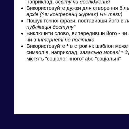
наприклад,
освіту чи дослідження
Використовуйте дужки для створення біль
архів ((чи конференц-журнал) НЕ тези)
Пошук точної фрази, поставивши його в л
публікація доступу"
Виключити слово, випередивши його
-
чи
чи в
Інтернеті не політика
Використовуйте
*
в строк як шаблон може 
символів, наприклад,
загально моралі *
бу
містять "соціологічного" або "соціальні"