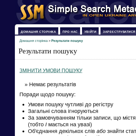
ДОМАШНЯ СТОРІНКА
ПРО НАС
УВІЙТИ
ЗАРЕЄСТРУВАТИСЯ
Домашня сторінка
>
Результати пошуку
Результати пошуку
ЗМІНИТИ УМОВИ ПОШУКУ
» Немає результатів
Поради щодо пошуку:
Умови пошуку чутливі до регістру
Загальні слова ігноруються
За замовчуванням тільки записи, що міст
(тобто
І
мається на увазі)
Об'єднання декількох слів
або
знайти стат