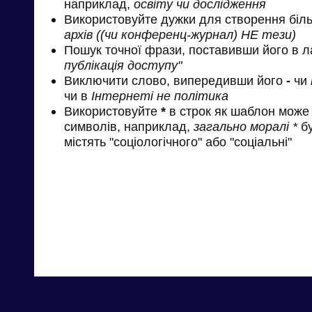
наприклад,
освіту чи дослідження
Використовуйте дужки для створення біль
архів ((чи конференц-журнал) НЕ тези)
Пошук точної фрази, поставивши його в л
публікація доступу"
Виключити слово, випередивши його
-
чи
чи в
Інтернеті не політика
Використовуйте
*
в строк як шаблон може 
символів, наприклад,
загально моралі *
бу
містять "соціологічного" або "соціальні"