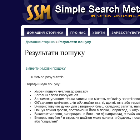
ДОМАШНЯ СТОРІНКА
ПРО НАС
УВІЙТИ
ЗАРЕЄСТРУВАТ
Домашня сторінка
>
Результати пошуку
Результати пошуку
ЗМІНИТИ УМОВИ ПОШУКУ
» Немає результатів
Поради щодо пошуку:
Умови пошуку чутливі до регістру
Загальні слова ігноруються
За замовчуванням тільки записи, що містять
всі
слів у запиті пов
Об'єднання декількох слів
або
знайти статті, що містять або терм
Використовуйте дужки для створення більш складних запитів, на
Пошук точної фрази, поставивши його в лапки, наприклад,
"Відкр
Виключити слово, випередивши його
-
чи
ні;
наприклад,
онлайн-по
Використовуйте
*
в строк як шаблон може означати будь-яку посл
або "соціальні"