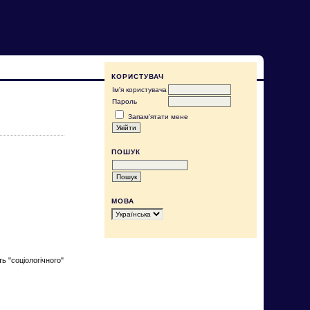
КОРИСТУВАЧ
Ім'я користувача
Пароль
Запам'ятати мене
ПОШУК
МОВА
ь "соціологічного"