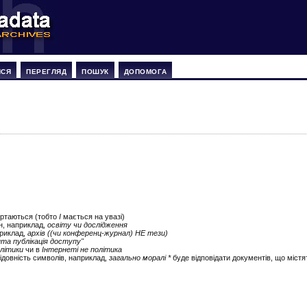
ИСЯ
ПЕРЕГЛЯД
ПОШУК
ДОПОМОГА
ертаються (тобто
І
мається на увазі)
ін, наприклад,
освіту чи дослідження
приклад,
архів ((чи конференц-журнал) НЕ тези)
ита публікація доступу"
літики
чи в
Інтернеті не політика
ідовність символів, наприклад,
загально моралі *
буде відповідати документів, що містят