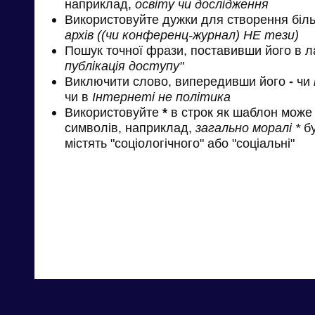
наприклад,
освіту чи дослідження
Використовуйте дужки для створення біль
архів ((чи конференц-журнал) НЕ тези)
Пошук точної фрази, поставивши його в л
публікація доступу"
Виключити слово, випередивши його
-
чи
чи в
Інтернеті не політика
Використовуйте
*
в строк як шаблон може 
символів, наприклад,
загально моралі *
бу
містять "соціологічного" або "соціальні"