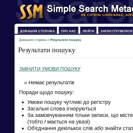
ДОМАШНЯ СТОРІНКА
ПРО НАС
УВІЙТИ
ЗАРЕЄСТРУВАТИСЯ
Домашня сторінка
>
Результати пошуку
Результати пошуку
ЗМІНИТИ УМОВИ ПОШУКУ
» Немає результатів
Поради щодо пошуку:
Умови пошуку чутливі до регістру
Загальні слова ігноруються
За замовчуванням тільки записи, що міст
(тобто
І
мається на увазі)
Об'єднання декількох слів
або
знайти стат