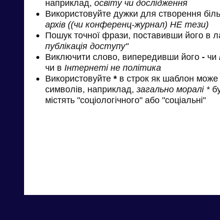
наприклад,
освіту чи дослідження
Використовуйте дужки для створення біль
архів ((чи конференц-журнал) НЕ тези)
Пошук точної фрази, поставивши його в л
публікація доступу"
Виключити слово, випередивши його
-
чи
чи в
Інтернеті не політика
Використовуйте
*
в строк як шаблон може 
символів, наприклад,
загально моралі *
бу
містять "соціологічного" або "соціальні"