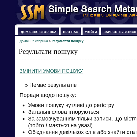
ДОМАШНЯ СТОРІНКА
ПРО НАС
УВІЙТИ
ЗАРЕЄСТРУВАТИСЯ
Домашня сторінка
>
Результати пошуку
Результати пошуку
ЗМІНИТИ УМОВИ ПОШУКУ
» Немає результатів
Поради щодо пошуку:
Умови пошуку чутливі до регістру
Загальні слова ігноруються
За замовчуванням тільки записи, що міст
(тобто
І
мається на увазі)
Об'єднання декількох слів
або
знайти стат