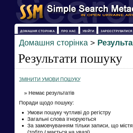
ДОМАШНЯ СТОРІНКА
ПРО НАС
УВІЙТИ
ЗАРЕЄСТРУВАТИСЯ
Домашня сторінка
>
Результ
Результати пошуку
ЗМІНИТИ УМОВИ ПОШУКУ
» Немає результатів
Поради щодо пошуку:
Умови пошуку чутливі до регістру
Загальні слова ігноруються
За замовчуванням тільки записи, що міст
(тобто
І
мається на увазі)