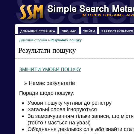
ДОМАШНЯ СТОРІНКА
ПРО НАС
УВІЙТИ
ЗАРЕЄСТРУВАТИСЯ
Домашня сторінка
>
Результати пошуку
Результати пошуку
ЗМІНИТИ УМОВИ ПОШУКУ
» Немає результатів
Поради щодо пошуку:
Умови пошуку чутливі до регістру
Загальні слова ігноруються
За замовчуванням тільки записи, що міст
(тобто
І
мається на увазі)
Об'єднання декількох слів
або
знайти стат