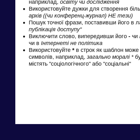
наприклад,
освіту чи дослідження
Використовуйте дужки для створення біль
архів ((чи конференц-журнал) НЕ тези)
Пошук точної фрази, поставивши його в л
публікація доступу"
Виключити слово, випередивши його
-
чи
чи в
Інтернеті не політика
Використовуйте
*
в строк як шаблон може 
символів, наприклад,
загально моралі *
бу
містять "соціологічного" або "соціальні"