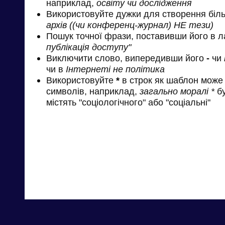
наприклад,
освіту чи дослідження
Використовуйте дужки для створення біль
архів ((чи конференц-журнал) НЕ тези)
Пошук точної фрази, поставивши його в л
публікація доступу"
Виключити слово, випередивши його
-
чи
чи в
Інтернеті не політика
Використовуйте
*
в строк як шаблон може 
символів, наприклад,
загально моралі *
бу
містять "соціологічного" або "соціальні"