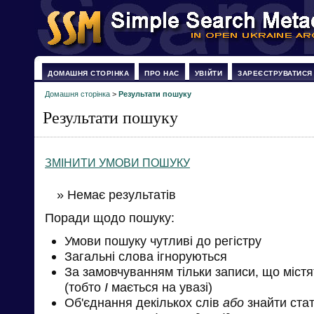
ДОМАШНЯ СТОРІНКА
ПРО НАС
УВІЙТИ
ЗАРЕЄСТРУВАТИСЯ
Домашня сторінка
>
Результати пошуку
Результати пошуку
ЗМІНИТИ УМОВИ ПОШУКУ
» Немає результатів
Поради щодо пошуку:
Умови пошуку чутливі до регістру
Загальні слова ігноруються
За замовчуванням тільки записи, що міст
(тобто
І
мається на увазі)
Об'єднання декількох слів
або
знайти стат