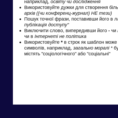
наприклад,
освіту чи дослідження
Використовуйте дужки для створення біль
архів ((чи конференц-журнал) НЕ тези)
Пошук точної фрази, поставивши його в л
публікація доступу"
Виключити слово, випередивши його
-
чи
чи в
Інтернеті не політика
Використовуйте
*
в строк як шаблон може 
символів, наприклад,
загально моралі *
бу
містять "соціологічного" або "соціальні"