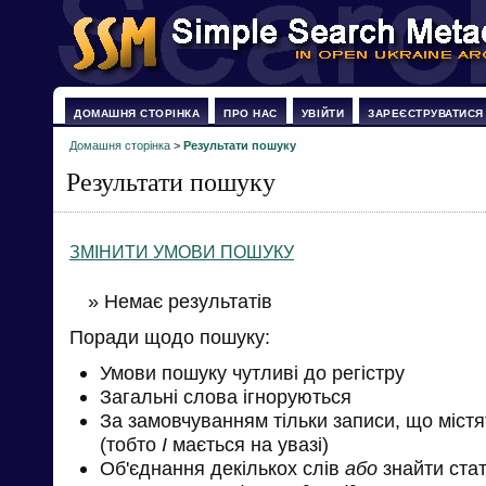
ДОМАШНЯ СТОРІНКА
ПРО НАС
УВІЙТИ
ЗАРЕЄСТРУВАТИСЯ
Домашня сторінка
>
Результати пошуку
Результати пошуку
ЗМІНИТИ УМОВИ ПОШУКУ
» Немає результатів
Поради щодо пошуку:
Умови пошуку чутливі до регістру
Загальні слова ігноруються
За замовчуванням тільки записи, що міст
(тобто
І
мається на увазі)
Об'єднання декількох слів
або
знайти стат