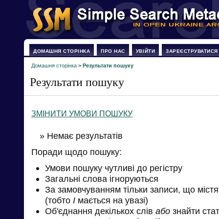
ДОМАШНЯ СТОРІНКА
ПРО НАС
УВІЙТИ
ЗАРЕЄСТРУВАТИСЯ
Домашня сторінка
>
Результати пошуку
Результати пошуку
ЗМІНИТИ УМОВИ ПОШУКУ
» Немає результатів
Поради щодо пошуку:
Умови пошуку чутливі до регістру
Загальні слова ігноруються
За замовчуванням тільки записи, що міст
(тобто
І
мається на увазі)
Об'єднання декількох слів
або
знайти стат