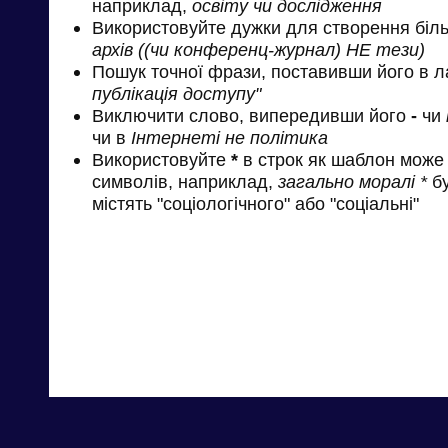
наприклад,
освіту чи дослідження
Використовуйте дужки для створення біль
архів ((чи конференц-журнал) НЕ тези)
Пошук точної фрази, поставивши його в л
публікація доступу"
Виключити слово, випередивши його
-
чи
чи в
Інтернеті не політика
Використовуйте
*
в строк як шаблон може 
символів, наприклад,
загально моралі *
бу
містять "соціологічного" або "соціальні"