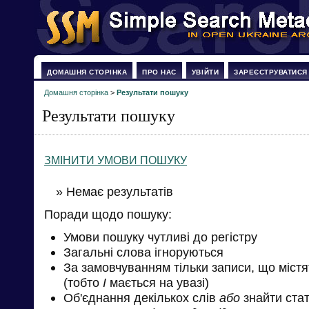
ДОМАШНЯ СТОРІНКА
ПРО НАС
УВІЙТИ
ЗАРЕЄСТРУВАТИСЯ
Домашня сторінка
>
Результати пошуку
Результати пошуку
ЗМІНИТИ УМОВИ ПОШУКУ
» Немає результатів
Поради щодо пошуку:
Умови пошуку чутливі до регістру
Загальні слова ігноруються
За замовчуванням тільки записи, що міст
(тобто
І
мається на увазі)
Об'єднання декількох слів
або
знайти стат