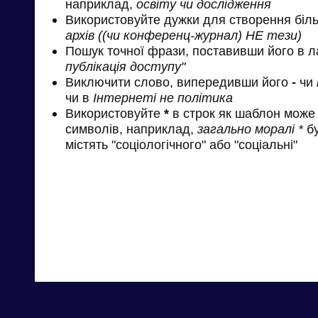
наприклад,
освіту чи дослідження
Використовуйте дужки для створення біль
архів ((чи конференц-журнал) НЕ тези)
Пошук точної фрази, поставивши його в л
публікація доступу"
Виключити слово, випередивши його
-
чи
чи в
Інтернеті не політика
Використовуйте
*
в строк як шаблон може 
символів, наприклад,
загально моралі *
бу
містять "соціологічного" або "соціальні"