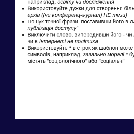
наприклад,
освіту чи дослідження
Використовуйте дужки для створення біль
архів ((чи конференц-журнал) НЕ тези)
Пошук точної фрази, поставивши його в л
публікація доступу"
Виключити слово, випередивши його
-
чи
чи в
Інтернеті не політика
Використовуйте
*
в строк як шаблон може 
символів, наприклад,
загально моралі *
бу
містять "соціологічного" або "соціальні"