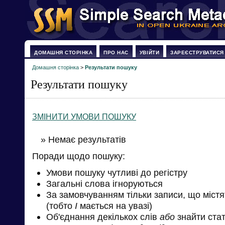
ДОМАШНЯ СТОРІНКА
ПРО НАС
УВІЙТИ
ЗАРЕЄСТРУВАТИСЯ
Домашня сторінка
>
Результати пошуку
Результати пошуку
ЗМІНИТИ УМОВИ ПОШУКУ
» Немає результатів
Поради щодо пошуку:
Умови пошуку чутливі до регістру
Загальні слова ігноруються
За замовчуванням тільки записи, що міст
(тобто
І
мається на увазі)
Об'єднання декількох слів
або
знайти стат